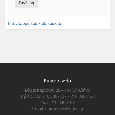
Επαναφορά του κωδικού σας
Επικοινωνία
Έδρα: Καρόλου 28 – 104 37 Αθήνα
Τηλέφωνα: 210.3307127 – 210.3307128
Φαξ: 210.3306109
E-mail: epimelites@odee.gr