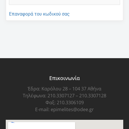
Επαναφορά του κωδικού σας
Επικοινωνία
Έδρα: Καρόλου 28 – 104 37 Αθήνα
Τηλέφωνα: 210.3307127 – 210.3307128
Φαξ: 210.3306109
E-mail: epimelites@odee.gr