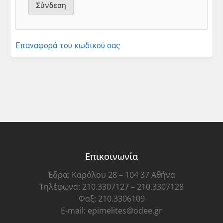
Επαναφορά του κωδικού σας
Επικοινωνία
Έδρα: Καρόλου 28 – 104 37 Αθήνα
Τηλέφωνα: 210.3307127 – 210.3307128
Φαξ: 210.3306109
E-mail: epimelites@odee.gr