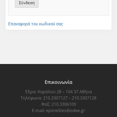
Επαναφορά του κωδικού σας
Επικοινωνία
Έδρα: Καρόλου 28 – 104 37 Αθήνα
Τηλέφωνα: 210.3307127 – 210.3307128
Φαξ: 210.3306109
E-mail: epimelites@odee.gr