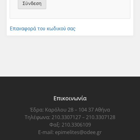
Επαναφορά του κωδικού σας
Επικοινωνία
Έδρα: Καρόλου 28 – 104 37 Αθήνα
Τηλέφωνα: 210.3307127 – 210.3307128
Φαξ: 210.3306109
E-mail: epimelites@odee.gr