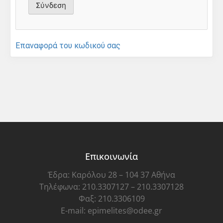
Επαναφορά του κωδικού σας
Επικοινωνία
Έδρα: Καρόλου 28 – 104 37 Αθήνα
Τηλέφωνα: 210.3307127 – 210.3307128
Φαξ: 210.3306109
E-mail: epimelites@odee.gr