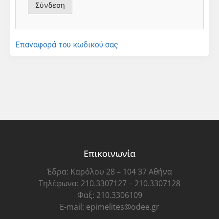
Επαναφορά του κωδικού σας
Επικοινωνία
Έδρα: Καρόλου 28 – 104 37 Αθήνα
Τηλέφωνα: 210.3307127 – 210.3307128
Φαξ: 210.3306109
E-mail: epimelites@odee.gr