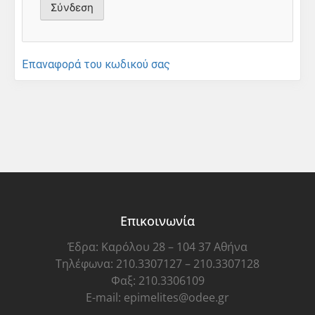
Επαναφορά του κωδικού σας
Επικοινωνία
Έδρα: Καρόλου 28 – 104 37 Αθήνα
Τηλέφωνα: 210.3307127 – 210.3307128
Φαξ: 210.3306109
E-mail: epimelites@odee.gr