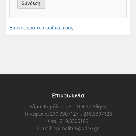
Επαναφορά του κωδικού σας
Επικοινωνία
Έδρα: Καρόλου 28 – 104 37 Αθήνα
Τηλέφωνα: 210.3307127 – 210.3307128
Φαξ: 210.3306109
E-mail: epimelites@odee.gr