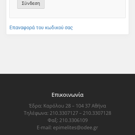
Επαναφορά του κωδικού σας
Επικοινωνία
Έδρα: Καρόλου 28 – 104 37 Αθήνα
Τηλέφωνα: 210.3307127 – 210.3307128
Φαξ: 210.3306109
E-mail: epimelites@odee.gr