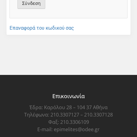
Επαναφορά του κωδικού σας
Επικοινωνία
Έδρα: Καρόλου 28 – 104 37 Αθήνα
Τηλέφωνα: 210.3307127 – 210.3307128
Φαξ: 210.3306109
E-mail: epimelites@odee.gr