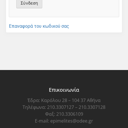
Επαναφορά του κωδικού σας
Επικοινωνία
Έδρα: Καρόλου 28 – 104 37 Αθήνα
Τηλέφωνα: 210.3307127 – 210.3307128
Φαξ: 210.3306109
E-mail: epimelites@odee.gr