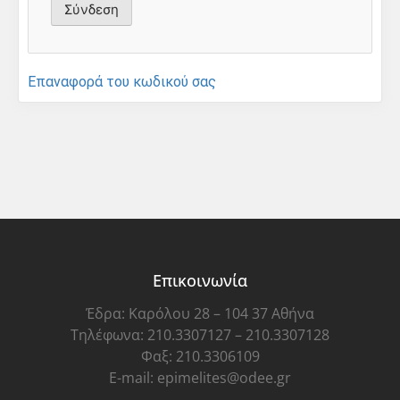
Επαναφορά του κωδικού σας
Επικοινωνία
Έδρα: Καρόλου 28 – 104 37 Αθήνα
Τηλέφωνα: 210.3307127 – 210.3307128
Φαξ: 210.3306109
E-mail: epimelites@odee.gr