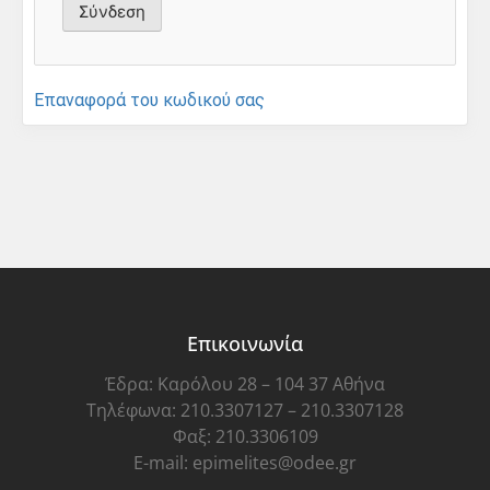
Επαναφορά του κωδικού σας
Επικοινωνία
Έδρα: Καρόλου 28 – 104 37 Αθήνα
Τηλέφωνα: 210.3307127 – 210.3307128
Φαξ: 210.3306109
E-mail: epimelites@odee.gr