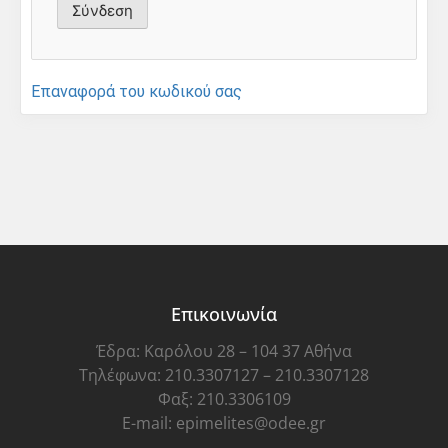
Επαναφορά του κωδικού σας
Επικοινωνία
Έδρα: Καρόλου 28 – 104 37 Αθήνα
Τηλέφωνα: 210.3307127 – 210.3307128
Φαξ: 210.3306109
E-mail: epimelites@odee.gr