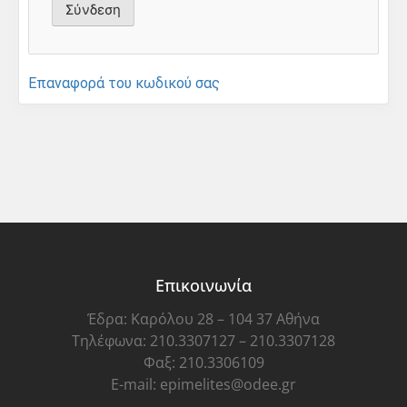
Επαναφορά του κωδικού σας
Επικοινωνία
Έδρα: Καρόλου 28 – 104 37 Αθήνα
Τηλέφωνα: 210.3307127 – 210.3307128
Φαξ: 210.3306109
E-mail: epimelites@odee.gr