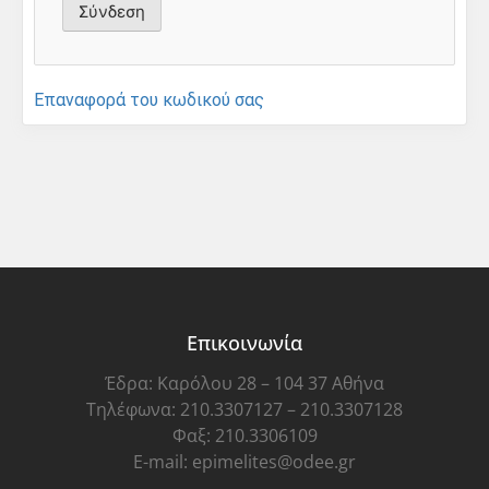
Επαναφορά του κωδικού σας
Επικοινωνία
Έδρα: Καρόλου 28 – 104 37 Αθήνα
Τηλέφωνα: 210.3307127 – 210.3307128
Φαξ: 210.3306109
E-mail: epimelites@odee.gr