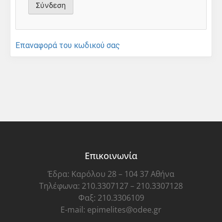
Επαναφορά του κωδικού σας
Επικοινωνία
Έδρα: Καρόλου 28 – 104 37 Αθήνα
Τηλέφωνα: 210.3307127 – 210.3307128
Φαξ: 210.3306109
E-mail: epimelites@odee.gr