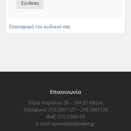
Επαναφορά του κωδικού σας
Επικοινωνία
Έδρα: Καρόλου 28 – 104 37 Αθήνα
Τηλέφωνα: 210.3307127 – 210.3307128
Φαξ: 210.3306109
E-mail: epimelites@odee.gr