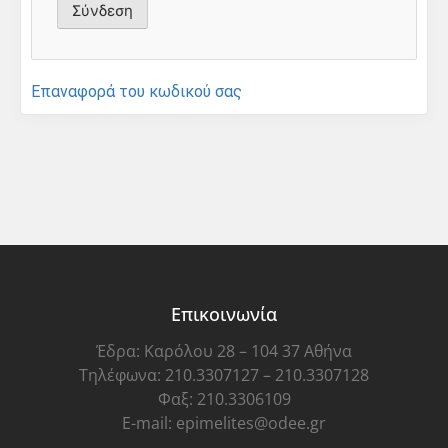
Επαναφορά του κωδικού σας
Επικοινωνία
Έδρα: Καρόλου 28 – 104 37 Αθήνα
Τηλέφωνα: 210.3307127 – 210.3307128
Φαξ: 210.3306109
E-mail: epimelites@odee.gr