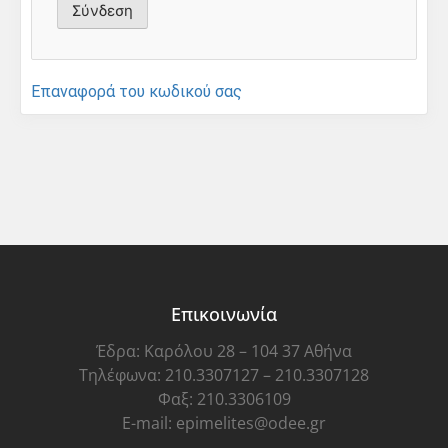
Επαναφορά του κωδικού σας
Επικοινωνία
Έδρα: Καρόλου 28 – 104 37 Αθήνα
Τηλέφωνα: 210.3307127 – 210.3307128
Φαξ: 210.3306109
E-mail: epimelites@odee.gr