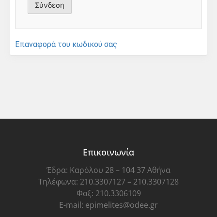
Επαναφορά του κωδικού σας
Επικοινωνία
Έδρα: Καρόλου 28 – 104 37 Αθήνα
Τηλέφωνα: 210.3307127 – 210.3307128
Φαξ: 210.3306109
E-mail: epimelites@odee.gr