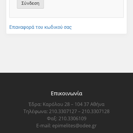
Επαναφορά του κωδικού σας
Επικοινωνία
Έδρα: Καρόλου 28 – 104 37 Αθήνα
Τηλέφωνα: 210.3307127 – 210.3307128
Φαξ: 210.3306109
E-mail: epimelites@odee.gr