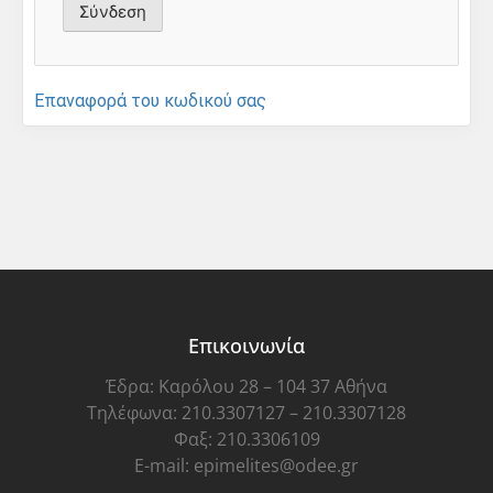
Επαναφορά του κωδικού σας
Επικοινωνία
Έδρα: Καρόλου 28 – 104 37 Αθήνα
Τηλέφωνα: 210.3307127 – 210.3307128
Φαξ: 210.3306109
E-mail: epimelites@odee.gr