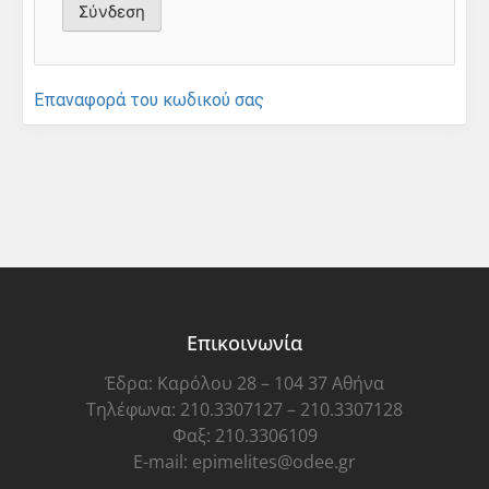
Επαναφορά του κωδικού σας
Επικοινωνία
Έδρα: Καρόλου 28 – 104 37 Αθήνα
Τηλέφωνα: 210.3307127 – 210.3307128
Φαξ: 210.3306109
E-mail: epimelites@odee.gr