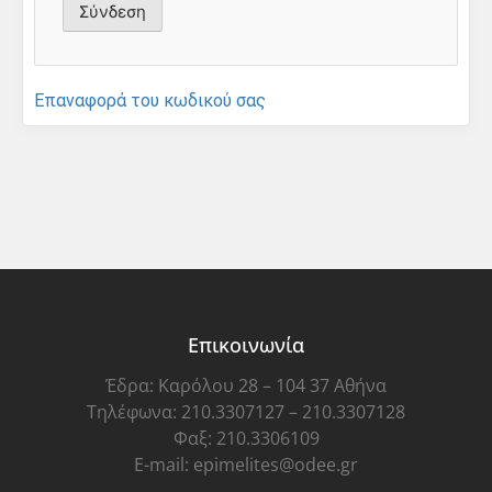
Επαναφορά του κωδικού σας
Επικοινωνία
Έδρα: Καρόλου 28 – 104 37 Αθήνα
Τηλέφωνα: 210.3307127 – 210.3307128
Φαξ: 210.3306109
E-mail: epimelites@odee.gr