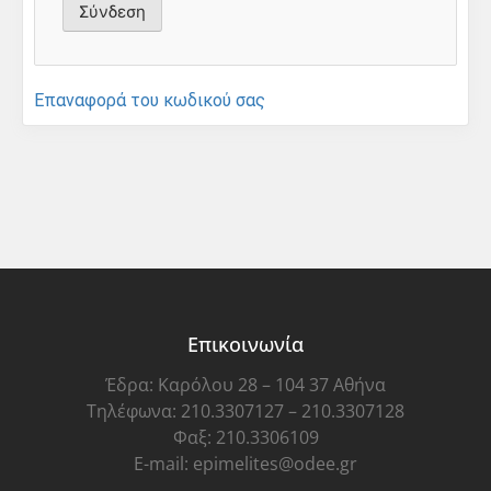
Επαναφορά του κωδικού σας
Επικοινωνία
Έδρα: Καρόλου 28 – 104 37 Αθήνα
Τηλέφωνα: 210.3307127 – 210.3307128
Φαξ: 210.3306109
E-mail: epimelites@odee.gr