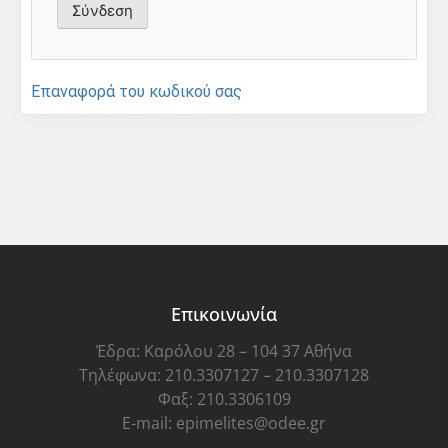
Επαναφορά του κωδικού σας
Επικοινωνία
Έδρα: Καρόλου 28 – 104 37 Αθήνα
Τηλέφωνα: 210.3307127 – 210.3307128
Φαξ: 210.3306109
E-mail: epimelites@odee.gr