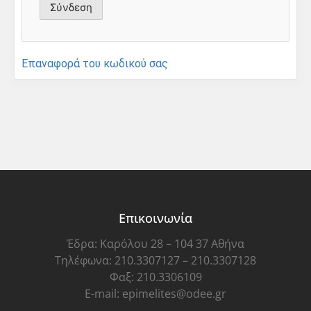
Επαναφορά του κωδικού σας
Επικοινωνία
Έδρα: Καρόλου 28 – 104 37 Αθήνα
Τηλέφωνα: 210.3307127 – 210.3307128
Φαξ: 210.3306109
E-mail: epimelites@odee.gr