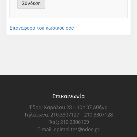
Επαναφορά του κωδικού σας
Επικοινωνία
Έδρα: Καρόλου 28 – 104 37 Αθήνα
Τηλέφωνα: 210.3307127 – 210.3307128
Φαξ: 210.3306109
E-mail: epimelites@odee.gr