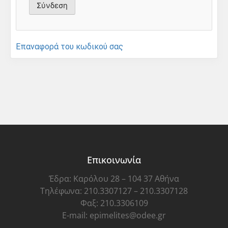
Επαναφορά του κωδικού σας
Επικοινωνία
Έδρα: Καρόλου 28 – 104 37 Αθήνα
Τηλέφωνα: 210.3307127 – 210.3307128
Φαξ: 210.3306109
E-mail: epimelites@odee.gr