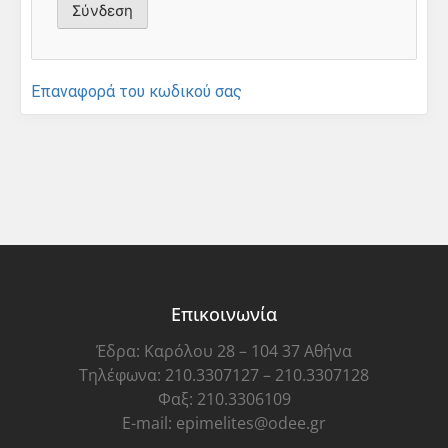
Επαναφορά του κωδικού σας
Επικοινωνία
Έδρα: Καρόλου 28 – 104 37 Αθήνα
Τηλέφωνα: 210.3307127 – 210.3307128
Φαξ: 210.3306109
E-mail: epimelites@odee.gr