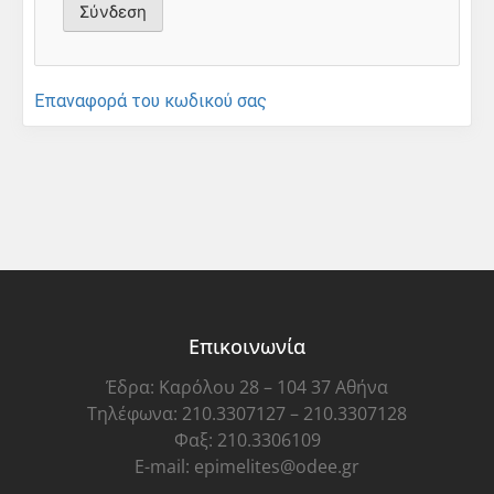
Επαναφορά του κωδικού σας
Επικοινωνία
Έδρα: Καρόλου 28 – 104 37 Αθήνα
Τηλέφωνα: 210.3307127 – 210.3307128
Φαξ: 210.3306109
E-mail: epimelites@odee.gr