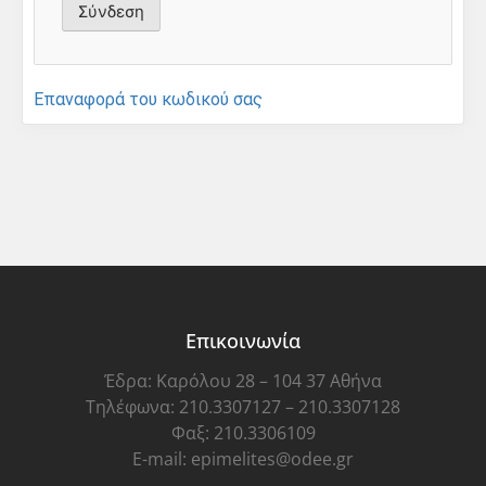
Επαναφορά του κωδικού σας
Επικοινωνία
Έδρα: Καρόλου 28 – 104 37 Αθήνα
Τηλέφωνα: 210.3307127 – 210.3307128
Φαξ: 210.3306109
E-mail: epimelites@odee.gr