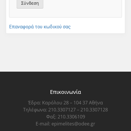
Επαναφορά του κωδικού σας
Επικοινωνία
Έδρα: Καρόλου 28 – 104 37 Αθήνα
Τηλέφωνα: 210.3307127 – 210.3307128
Φαξ: 210.3306109
E-mail: epimelites@odee.gr