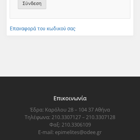
Επαναφορά του κωδικού σας
Επικοινωνία
Έδρα: Καρόλου 28 – 104 37 Αθήνα
Τηλέφωνα: 210.3307127 – 210.3307128
Φαξ: 210.3306109
E-mail: epimelites@odee.gr