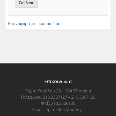
Επαναφορά του κωδικού σας
Επικοινωνία
Έδρα: Καρόλου 28 – 104 37 Αθήνα
Τηλέφωνα: 210.3307127 – 210.3307128
Φαξ: 210.3306109
E-mail: epimelites@odee.gr