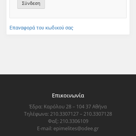
Επαναφορά του κωδικού σας
Επικοινωνία
Έδρα: Καρόλου 28 – 104 37 Αθήνα
Τηλέφωνα: 210.3307127 – 210.3307128
Φαξ: 210.3306109
E-mail: epimelites@odee.gr