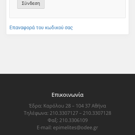
Επαναφορά του κωδικού σας
Επικοινωνία
Έδρα: Καρόλου 28 – 104 37 Αθήνα
Τηλέφωνα: 210.3307127 – 210.3307128
Φαξ: 210.3306109
E-mail: epimelites@odee.gr