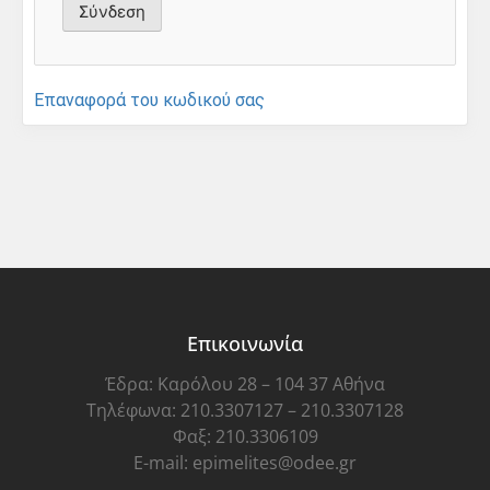
Επαναφορά του κωδικού σας
Επικοινωνία
Έδρα: Καρόλου 28 – 104 37 Αθήνα
Τηλέφωνα: 210.3307127 – 210.3307128
Φαξ: 210.3306109
E-mail: epimelites@odee.gr