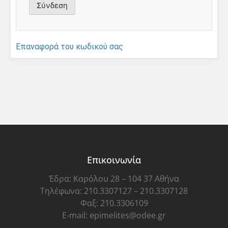
Επαναφορά του κωδικού σας
Επικοινωνία
Έδρα: Καρόλου 28 – 104 37 Αθήνα
Τηλέφωνα: 210.3307127 – 210.3307128
Φαξ: 210.3306109
E-mail: epimelites@odee.gr