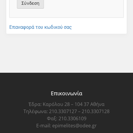
Επαναφορά του κωδικού σας
Επικοινωνία
Έδρα: Καρόλου 28 – 104 37 Αθήνα
Τηλέφωνα: 210.3307127 – 210.3307128
Φαξ: 210.3306109
E-mail: epimelites@odee.gr