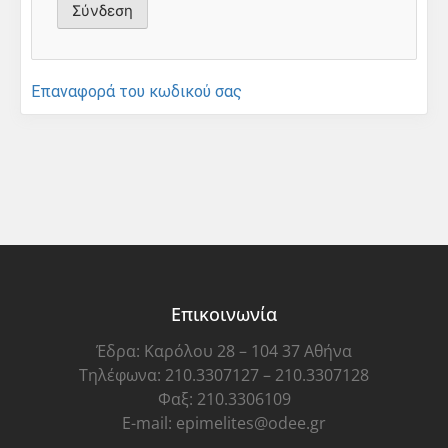
Επαναφορά του κωδικού σας
Επικοινωνία
Έδρα: Καρόλου 28 – 104 37 Αθήνα
Τηλέφωνα: 210.3307127 – 210.3307128
Φαξ: 210.3306109
E-mail: epimelites@odee.gr