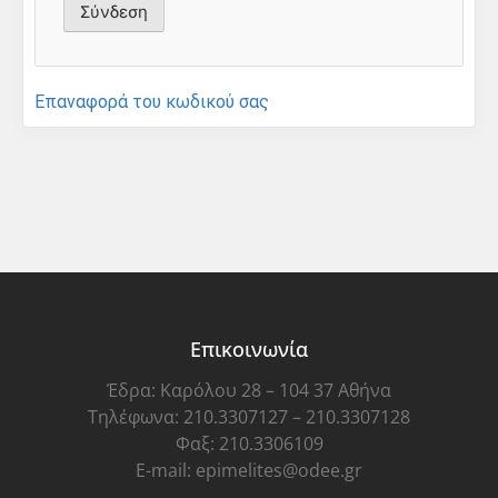
Επαναφορά του κωδικού σας
Επικοινωνία
Έδρα: Καρόλου 28 – 104 37 Αθήνα
Τηλέφωνα: 210.3307127 – 210.3307128
Φαξ: 210.3306109
E-mail: epimelites@odee.gr