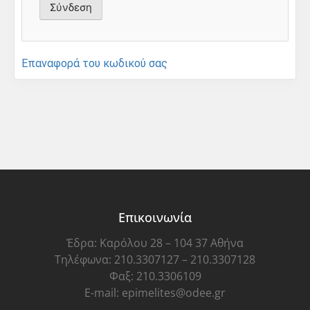
Επαναφορά του κωδικού σας
Επικοινωνία
Έδρα: Καρόλου 28 – 104 37 Αθήνα
Τηλέφωνα: 210.3307127 – 210.3307128
Φαξ: 210.3306109
E-mail: epimelites@odee.gr