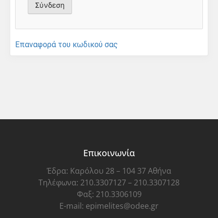
Επαναφορά του κωδικού σας
Επικοινωνία
Έδρα: Καρόλου 28 – 104 37 Αθήνα
Τηλέφωνα: 210.3307127 – 210.3307128
Φαξ: 210.3306109
E-mail: epimelites@odee.gr