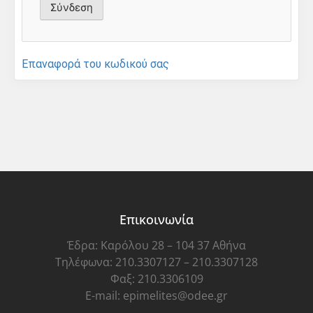
Επαναφορά του κωδικού σας
Επικοινωνία
Έδρα: Καρόλου 28 – 104 37 Αθήνα
Τηλέφωνα: 210.3307127 – 210.3307128
Φαξ: 210.3306109
E-mail: epimelites@odee.gr