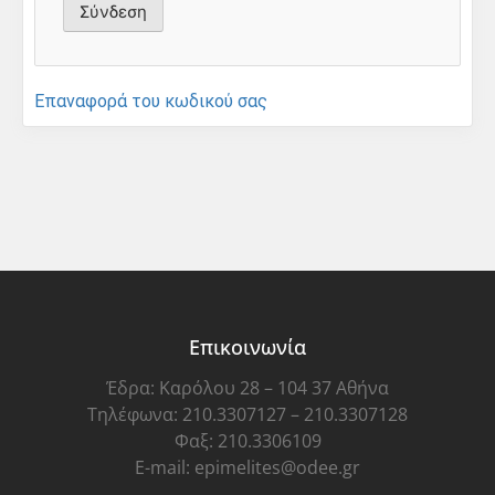
Επαναφορά του κωδικού σας
Επικοινωνία
Έδρα: Καρόλου 28 – 104 37 Αθήνα
Τηλέφωνα: 210.3307127 – 210.3307128
Φαξ: 210.3306109
E-mail: epimelites@odee.gr