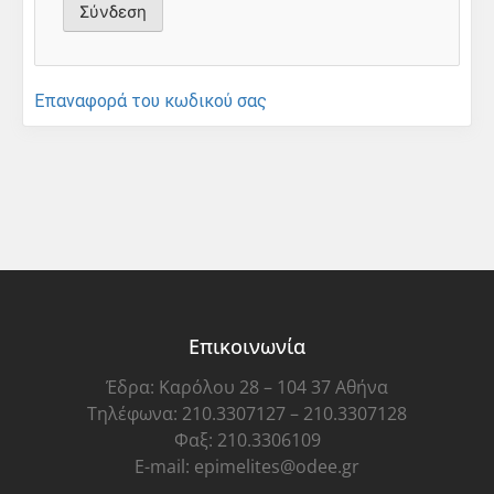
Επαναφορά του κωδικού σας
Επικοινωνία
Έδρα: Καρόλου 28 – 104 37 Αθήνα
Τηλέφωνα: 210.3307127 – 210.3307128
Φαξ: 210.3306109
E-mail: epimelites@odee.gr