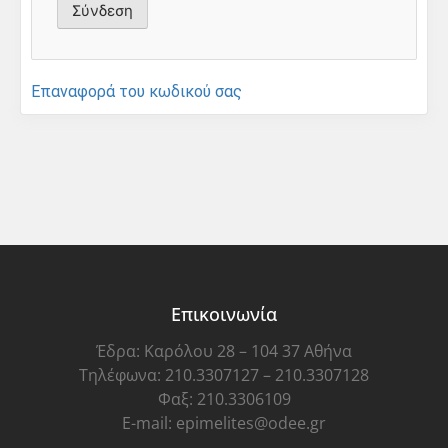
Επαναφορά του κωδικού σας
Επικοινωνία
Έδρα: Καρόλου 28 – 104 37 Αθήνα
Τηλέφωνα: 210.3307127 – 210.3307128
Φαξ: 210.3306109
E-mail: epimelites@odee.gr